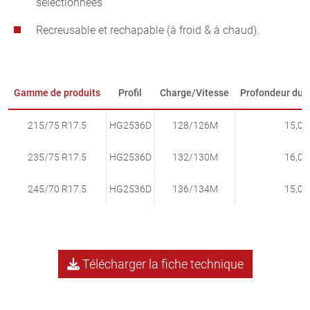
sélectionnées
Recreusable et rechapable (à froid & à chaud).
Gamme de produits
Profil
Charge/Vitesse
Profondeur du p
215/75 R17.5
HG2536D
128/126M
15,0
235/75 R17.5
HG2536D
132/130M
16,0
245/70 R17.5
HG2536D
136/134M
15,0
Télécharger la fiche technique