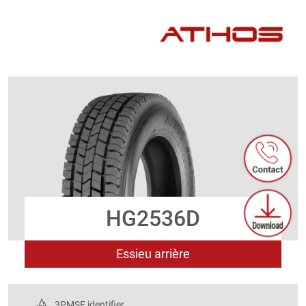
Aller au contenu
HG2536D
Essieu arrière
3PMSF identifier