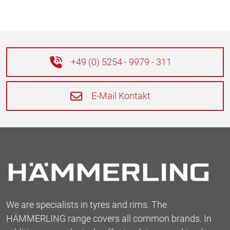
+49 (0) 5254 - 9979 - 311
E-Mail Kontakt
We are specialists in tyres and rims. The
HÄMMERLING range covers all common brands. In